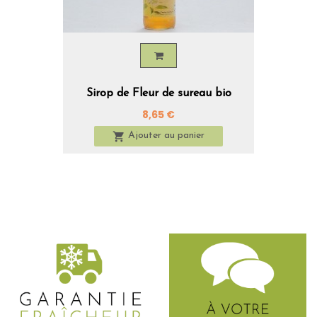
Sirop de Fleur de sureau bio
Prix
8,65 €

Ajouter au panier