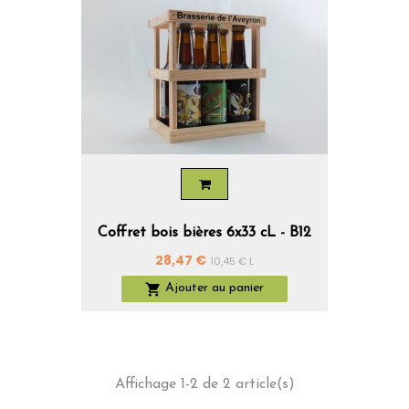
Coffret bois bières 6x33 cL - B12
Prix
28,47 €
10,45 € L

Ajouter au panier
Affichage 1-2 de 2 article(s)