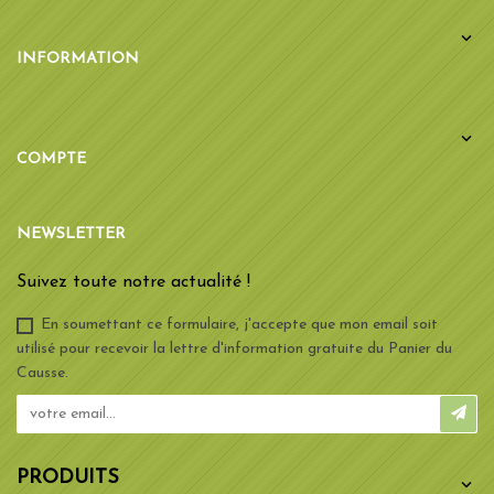

INFORMATION

COMPTE
NEWSLETTER
Suivez toute notre actualité !
En soumettant ce formulaire, j'accepte que mon email soit
utilisé pour recevoir la lettre d'information gratuite du Panier du
Causse.
PRODUITS
