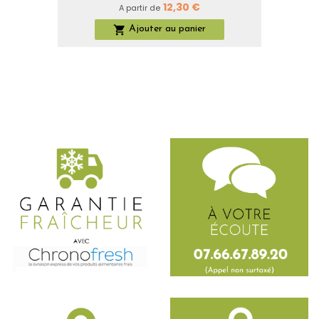
Prix
12,30 €
A partir de

Ajouter au panier