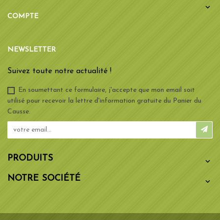

COMPTE
NEWSLETTER
Suivez toute notre actualité !
En soumettant ce formulaire, j'accepte que mon email soit
utilisé pour recevoir la lettre d'information gratuite du Panier du
Causse.
PRODUITS

NOTRE SOCIÉTÉ
