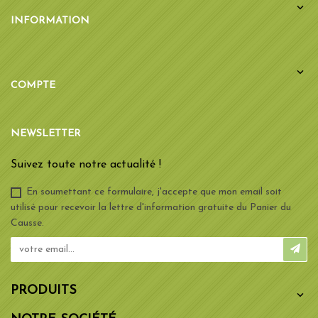

INFORMATION

COMPTE
NEWSLETTER
Suivez toute notre actualité !
En soumettant ce formulaire, j'accepte que mon email soit
utilisé pour recevoir la lettre d'information gratuite du Panier du
Causse.
PRODUITS
