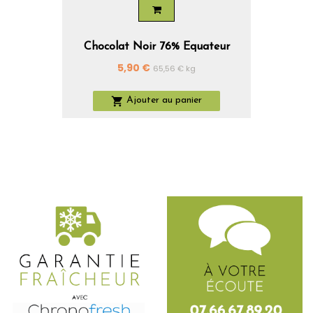
Chocolat Noir 76% Equateur
Prix
5,90 €
65,56 € kg

Ajouter au panier