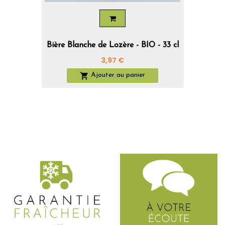
Bière Blanche de Lozère - BIO - 33 cl
Prix
3,97 €

Ajouter au panier