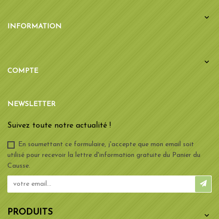

INFORMATION

COMPTE
NEWSLETTER
Suivez toute notre actualité !
En soumettant ce formulaire, j'accepte que mon email soit
utilisé pour recevoir la lettre d'information gratuite du Panier du
Causse.
PRODUITS
