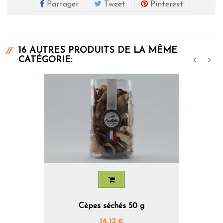
Partager
Tweet
Pinterest
16 AUTRES PRODUITS DE LA MÊME
CATÉGORIE:
‹
›
Cèpes séchés 50 g
Prix
14,13 €