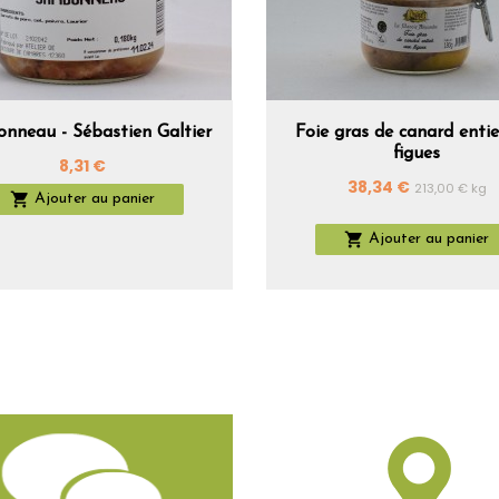
nneau - Sébastien Galtier
Foie gras de canard entie
figues
Prix
8,31 €
Prix
38,34 €
213,00 € kg

Ajouter au panier

Ajouter au panier