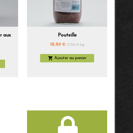
r aux
Pouteille
Magre
Prix
16,90 €
37,56 € kg

Ajouter au panier