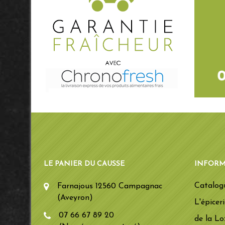
LE PANIER DU CAUSSE
INFORM
Catalog
Farnajous 12560 Campagnac
(Aveyron)
L'épicer
07 66 67 89 20
de la Lo