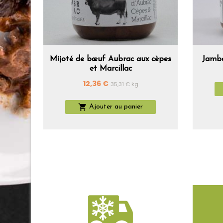
Mijoté de bœuf Aubrac aux cèpes
Jambo
et Marcillac
Prix
12,36 €
35,31 € kg

Ajouter au panier