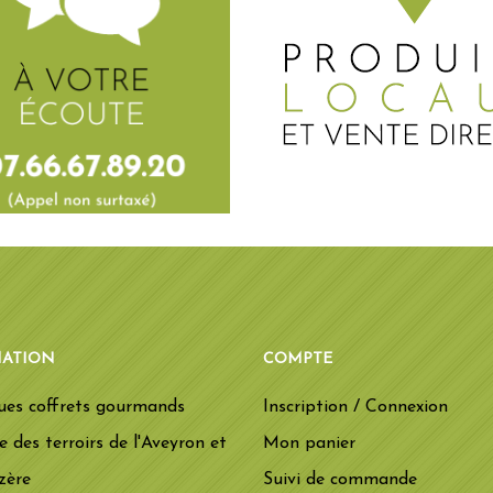
ATION
COMPTE
ues coffrets gourmands
Inscription / Connexion
ie des terroirs de l'Aveyron et
Mon panier
zère
Suivi de commande