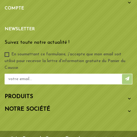

COMPTE
NEWSLETTER
Suivez toute notre actualité !
En soumettant ce formulaire, j'accepte que mon email soit
utilisé pour recevoir la lettre d'information gratuite du Panier du
Causse.
PRODUITS

NOTRE SOCIÉTÉ
